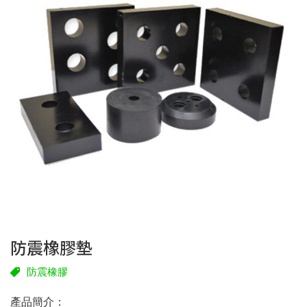
防震橡膠墊
防震橡膠