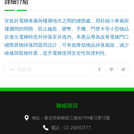
詳細介紹
安裝於電梯車廂與樓層地坎之間的縫隙處，用於縮小車廂與
樓層間的間隙，防止鑰匙、硬幣、手機、門禁卡等小型物品
於進出電梯時意外掉落至井道內。本產品專為改善電梯門口
縫隙異物掉落問題而設計，可有效降低物品掉落風險，減少
維修與取物作業，提升電梯使用安全性與便利性。
回前頁
聯絡資訊
地址：新北市樹林區三俊街199巷12弄12號
電話：02-26892377