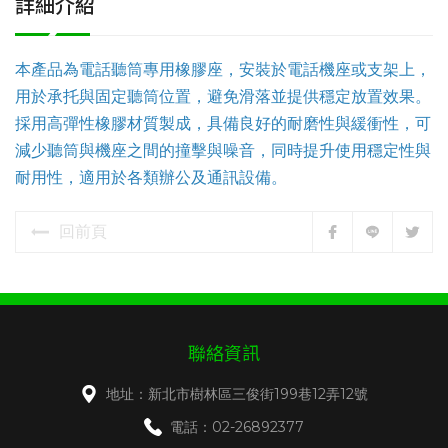
詳細介紹
本產品為電話聽筒專用橡膠座，安裝於電話機座或支架上，
用於承托與固定聽筒位置，避免滑落並提供穩定放置效果。
採用高彈性橡膠材質製成，具備良好的耐磨性與緩衝性，可
減少聽筒與機座之間的撞擊與噪音，同時提升使用穩定性與
耐用性，適用於各類辦公及通訊設備。
回前頁
聯絡資訊
地址：新北市樹林區三俊街199巷12弄12號
電話：02-26892377