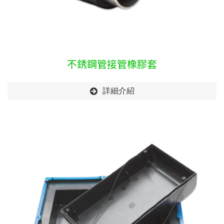
不銹鋼管接管橡膠套
詳細介紹