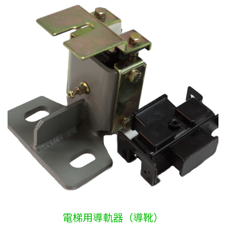
電梯用導軌器（導靴）