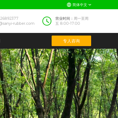
简体中文
-26892377
营业时间：
周一至周
@sanyi-rubber.com
五 8:00-17:00
们
专人咨询