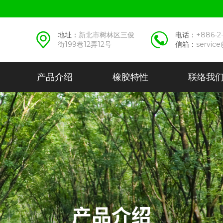
地址：
新北市树林区三俊
电话：
+886-2
街199巷12弄12号
信箱：
service
产品介绍
橡胶特性
联络我
产品介绍