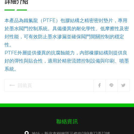
詳細介紹
本產品為鐵氟龍（PTFE）包膠結構之精密密封墊片，專用
於墨水閥門控制系統。具備優異的耐化學性、低摩擦性及密
封性能，可有效防止墨水滲漏並確保閥門開關控制的穩定
性。
PTFE外層提供優異的抗腐蝕能力，內部橡膠結構則提供良
好的彈性與貼合性，適用於精密流體控制設備與印刷、噴墨
系統。
回前頁
聯絡資訊
地址：新北市樹林區三俊街199巷12弄12號