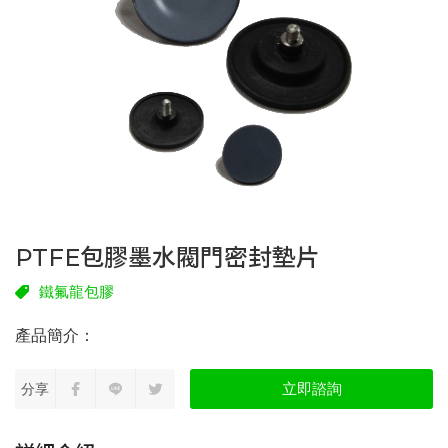
PTFE包膠墨水閥門密封墊片
鐵氟龍包膠
立即諮詢
分享