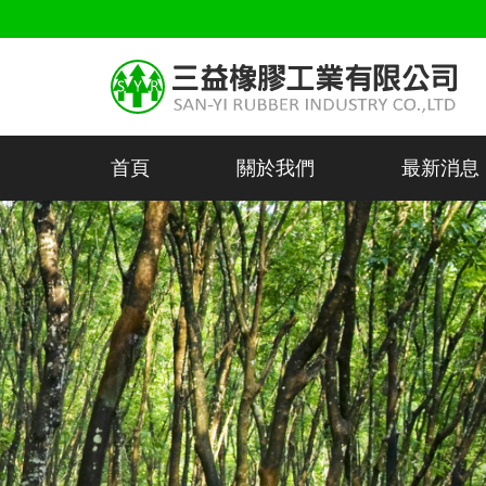
首頁
關於我們
最新消息