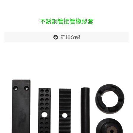
不銹鋼管接管橡膠套
詳細介紹