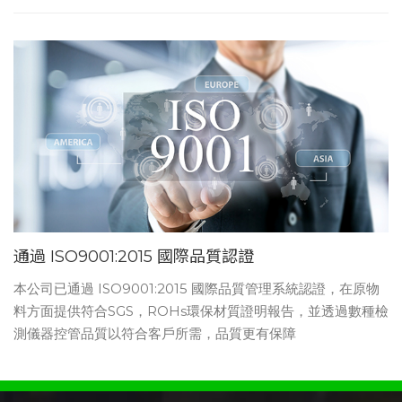
通過 ISO9001:2015 國際品質認證
本公司已通過 ISO9001:2015 國際品質管理系統認證，在原物
料方面提供符合SGS，ROHs環保材質證明報告，並透過數種檢
測儀器控管品質以符合客戶所需，品質更有保障