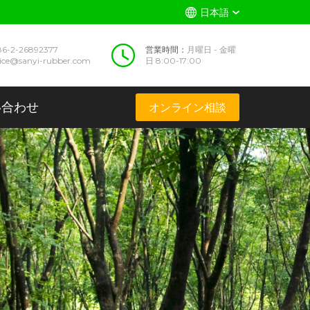
日本語
86-2-26892377
営業時間：
月曜日 - 金曜
vice@sanyi-rubber.com
日 8:00-17:00
い合わせ
オンライン相談