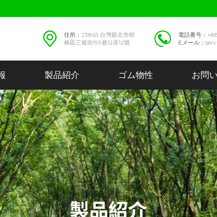
住所：
23865 台灣新北市樹
電話番号：
+8
林區三俊街199巷12弄12號
Eメール：
ser
報
製品紹介
ゴム物性
お問
製品紹介