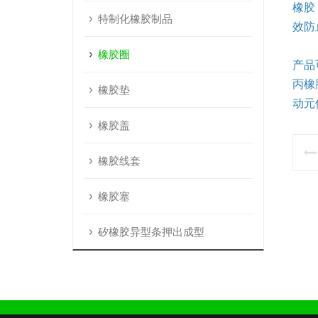
橡胶
特制化橡胶制品
效防
橡胶圈
产品
丙橡
橡胶垫
动元
橡胶盖
橡胶线套
橡胶塞
矽橡胶异型条押出成型