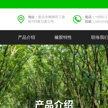
地址：
新北市树林区三俊
电话：
+886-2
街199巷12弄12号
信箱：
service
产品介绍
橡胶特性
联络我
产品介绍