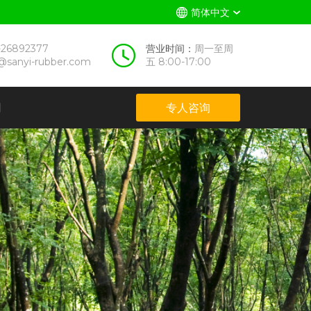
简体中文
-26892377
营业时间：
周一至周
@sanyi-rubber.com
五 8:00-17:00
们
专人咨询