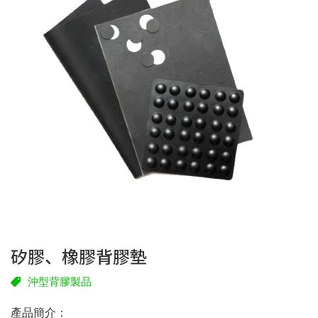
矽膠、橡膠背膠墊
沖型背膠製品